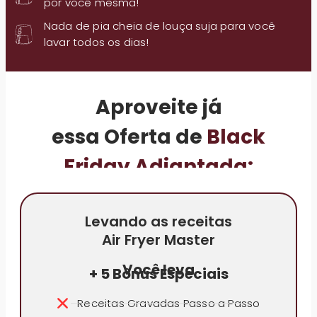
por você mesma!
Nada de pia cheia de louça suja para você
lavar todos os dias!
Aproveite já
essa Oferta de
Black
Friday Adiantada:
Levando as receitas
Air Fryer Master
Você leva
+ 5 Bônus Especiais
Receitas Gravadas Passo a Passo