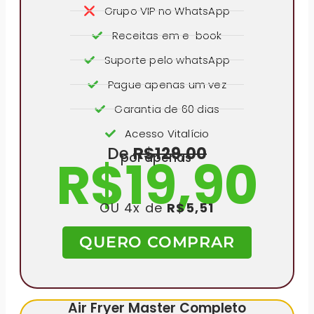
Grupo VIP no WhatsApp
Receitas em e-book
Suporte pelo whatsApp
Pague apenas um vez
Garantia de 60 dias
Acesso Vitalício
De
R$129,00
R$19,90
por apenas
OU 4x de
R$5,51
QUERO COMPRAR
Air Fryer Master Completo