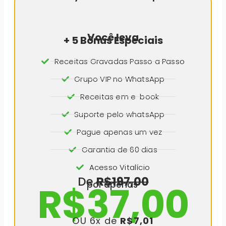
Você leva
+ 5 Bônus Especiais
Receitas Gravadas Passo a Passo
Grupo VIP no WhatsApp
Receitas em e-book
Suporte pelo whatsApp
Pague apenas um vez
Garantia de 60 dias
Acesso Vitalício
De
R$197,00
R$37,00
por apenas
OU 6x de
R$7,01